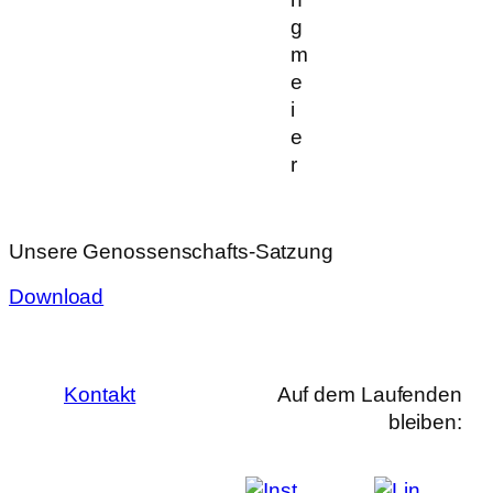
g
m
e
i
e
r
Unsere Genossenschafts-Satzung
Download
Kontakt
Auf dem Laufenden
bleiben: