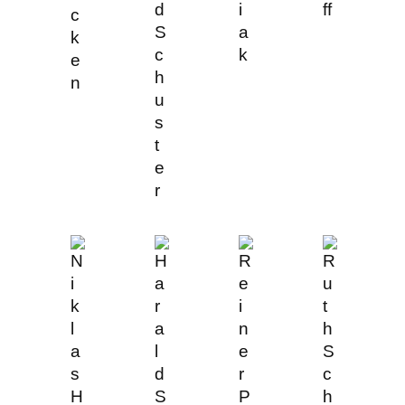
d
i
ff
c
S
a
k
c
k
e
h
n
u
s
t
e
r